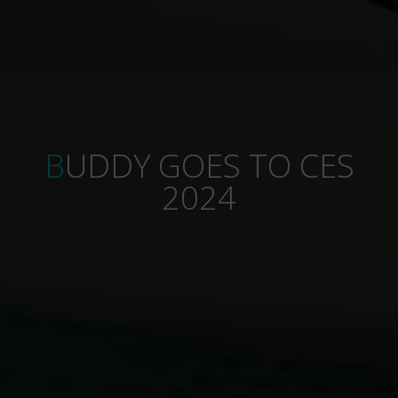
BUDDY GOES TO CES
2024