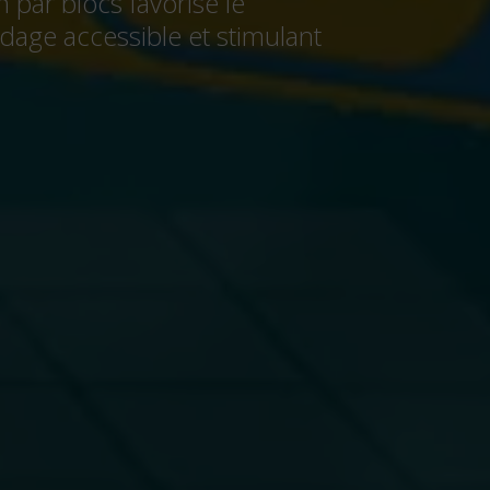
par blocs favorise le
age accessible et stimulant