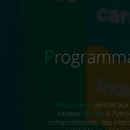
Programmation Blockly et Python pour
Vittascience
permet aux é
intuitive
Blockly
& Python
comportements, des inter