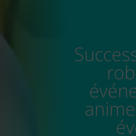
Success Story EDF : un
rob
événe
animer
év