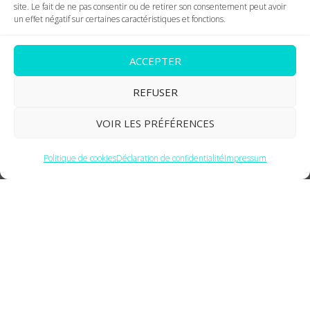
site. Le fait de ne pas consentir ou de retirer son consentement peut avoir
un effet négatif sur certaines caractéristiques et fonctions.
ACCEPTER
REFUSER
Buddy : un robot émotionnel
VOIR LES PRÉFÉRENCES
pour améliorer la vie des
autistes et lutter contre leur
Politique de cookies
Déclaration de confidentialité
Impressum
isolement social.